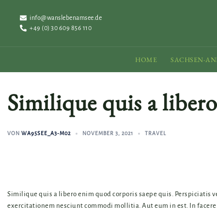
Zum
Inhalt
info@wanslebenamsee.de
+49 (0) 30 609 856 110
springen
HOME
SACHSEN-AN
Similique quis a liber
VON
WA95SEE_A3-M02
NOVEMBER 3, 2021
TRAVEL
Similique quis a libero enim quod corporis saepe quis. Perspiciatis 
exercitationem nesciunt commodi mollitia. Aut eum in est. In facere