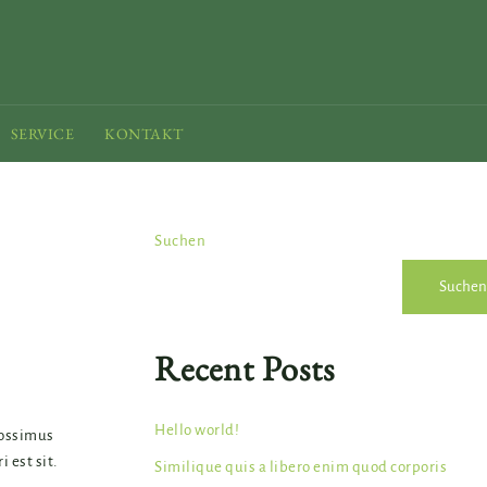
SERVICE
KONTAKT
Suchen
Suchen
Recent Posts
Hello world!
possimus
 est sit.
Similique quis a libero enim quod corporis