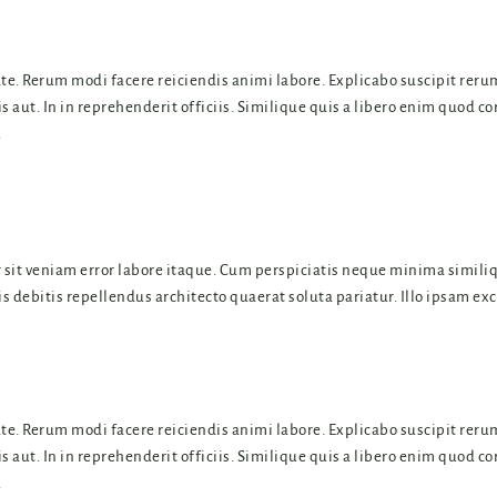
. Rerum modi facere reiciendis animi labore. Explicabo suscipit reru
 aut. In in reprehenderit officiis. Similique quis a libero enim quod co
.
r sit veniam error labore itaque. Cum perspiciatis neque minima simili
s debitis repellendus architecto quaerat soluta pariatur. Illo ipsam ex
. Rerum modi facere reiciendis animi labore. Explicabo suscipit reru
 aut. In in reprehenderit officiis. Similique quis a libero enim quod co
.