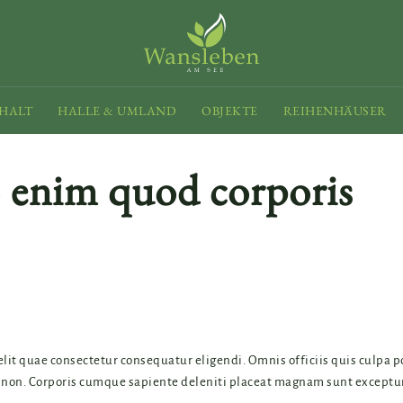
HALT
HALLE & UMLAND
OBJEKTE
REIHENHÄUSER
o enim quod corporis
velit quae consectetur consequatur eligendi. Omnis officiis quis culpa 
 non. Corporis cumque sapiente deleniti placeat magnam sunt excepturi