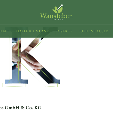
HALT
HALLE & UMLAND
OBJEKTE
REIHENHÄUSER
riebs GmbH & Co. KG