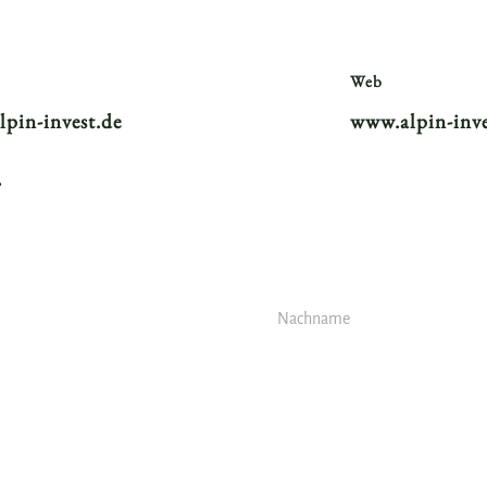
Web
lpin-invest.de
www.alpin-inve
.