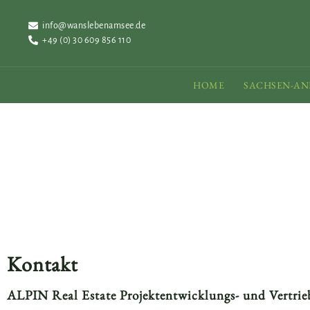
info@wanslebenamsee.de
+49 (0) 30 609 856 110
HOME
SACHSEN-AN
Kontakt
ALPIN Real Estate Projektentwicklungs- und Vert