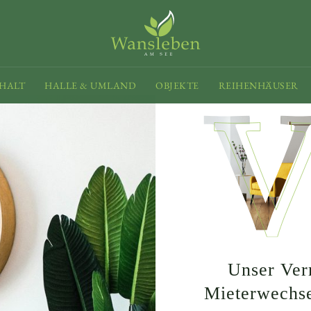
HALT
HALLE & UMLAND
OBJEKTE
REIHENHÄUSER
Unser Ver
Mieterwechs