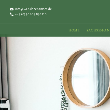
info@wanslebenamsee.de
+49 (0) 30 609 856 110
HOME
SACHSEN-AN