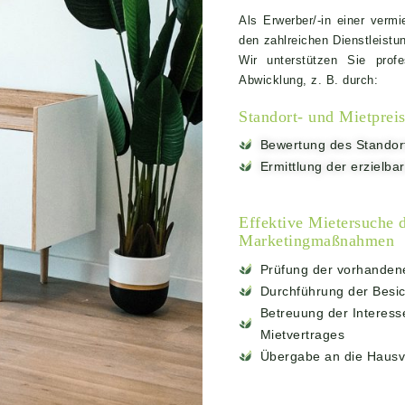
Als Erwerber/-in einer verm
den zahlreichen Dienstleistu
Wir unterstützen Sie prof
Abwicklung, z. B. durch:
Standort- und Mietprei
Bewertung des Standor
Ermittlung der erzielba
Effektive Mietersuche 
Marketingmaßnahmen
Prüfung der vorhandene
Durchführung der Besi
Betreuung der Interess
Mietvertrages
Übergabe an die Hausv