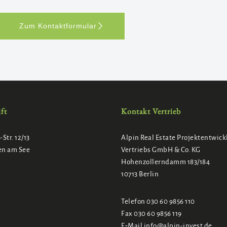
Zum Kontaktformular
ft
Kontakt Vertrieb
Str. 12/13
Alpin Real Estate Projektentwic
en am See
Vertriebs GmbH & Co. KG
Hohenzollerndamm 183/184
10713 Berlin
Telefon 030 60 9856 110
Fax 030 60 9856 119
E‑Mail info@alpin-invest.de